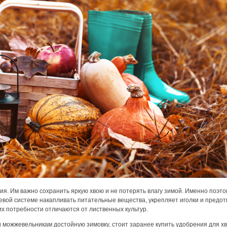
я. Им важно сохранить яркую хвою и не потерять влагу зимой. Именно поэт
евой системе накапливать питательные вещества, укрепляет иголки и предо
х потребности отличаются от лиственных культур.
и можжевельникам достойную зимовку, стоит заранее купить удобрения для хв