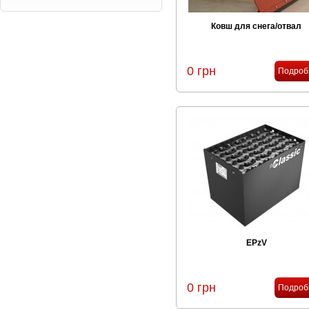
Ковш для снега/отвал
0 грн
Подроб
EPzV
0 грн
Подроб