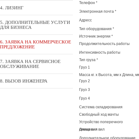
Телефон
*
ЛИЗИНГ
Электронная почта
*
Адресс
ДОПОЛНИТЕЛЬНЫЕ УСЛУГИ
ДЛЯ БИЗНЕСА
Тип оборудования
*
Источник энергии
*
ЗАЯВКА НА КОММЕРЧЕСКОЕ
Продолжительность работы
ПРЕДЛОЖЕНИЕ
Интенсивность работы
Тип груза
*
ЗАЯВКА НА СЕРВИСНОЕ
ОБСЛУЖИВАНИЕ
Груз 1
Масса кг. x Высота, мм x Длина, 
ВЫЗОВ ИНЖЕНЕРА
Груз 2
Груз 3
Груз 4
Система складирования
Свободный ход мачты
Устройство поперечного
смещения вил
Длина вил
Дополнительное оборудование