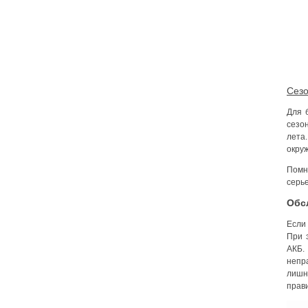
Сезо
Для 
сезо
лета.
окру
Помн
серь
Обс
Если
При 
АКБ.
непр
лишн
прав