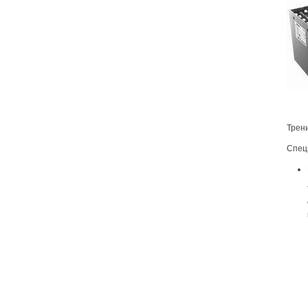
Трен
Спец