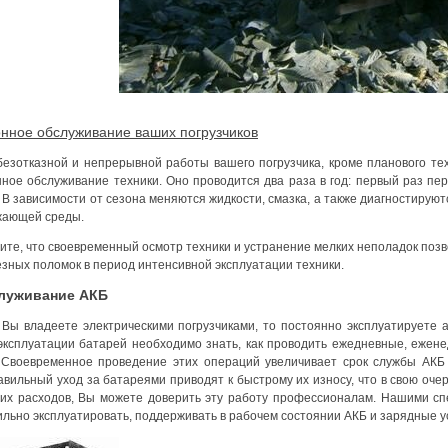
нное обслуживание ваших погрузчиков
безотказной и непрерывной работы вашего погрузчика, кроме планового те
нное обслуживание техники. Оно проводится два раза в год: первый раз пе
 В зависимости от сезона меняются жидкости, смазка, а также диагностирую
жающей среды.
ите, что своевременный осмотр техники и устранение мелких неполадок позв
езных поломок в период интенсивной эксплуатации техники.
луживание АКБ
 Вы владеете электрическими погрузчиками, то постоянно эксплуатируете 
эксплуатации батарей необходимо знать, как проводить ежедневные, ежен
 Своевременное проведение этих операций увеличивает срок службы АКБ 
авильный уход за батареями приводят к быстрому их износу, что в свою оч
их расходов, Вы можете доверить эту работу профессионалам. Нашими сп
ильно эксплуатировать, поддерживать в рабочем состоянии АКБ и зарядные у