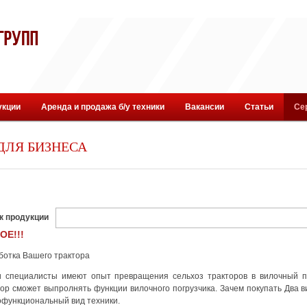
укции
Аренда и продажа б/у техники
Вакансии
Статьи
Се
ДЛЯ БИЗНЕСА
к продукции
ОЕ!!!
ботка Вашего трактора
 специалисты имеют опыт превращения сельхоз тракторов в вилочный по
тор сможет выпролнять функции вилочного погрузчика. Зачем покупать Два ви
офункциональный вид техники.