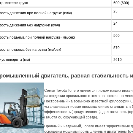
тр тяжести груза
500 (600)
23
рость движения при полной нагрузке (км/ч)
24
ость движения без нагрузчки (км/ч)
560
рость подъема при полной нагрузке (мм/сек)
570
рость подъема без нагрузки (мм/сек)
иус поворота (мм)
2610
ромышленный двигатель, равная стабильность 
Семья Toyota Tonero является плодом наших инжен
нахождении правильного ответа на постоянно мен
Построенный на всемирно известной философии Си
устанавливает новые промышленные стандарты в 5
эффективность (продуктивность), долговечность (п
(забота об окружающей среде).
Прочный и надежный, Tonero имеет эффективные ф
оснащены мощным промышленным двигателем Toyot