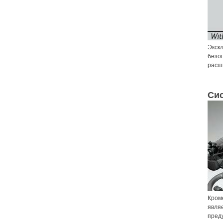
Экск
безо
расш
Си
Кроме
являе
пред