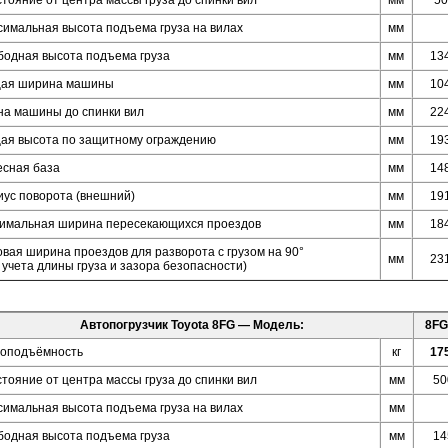
тояние от центра массы груза до спинки вил
мм
50
симальная высота подъема груза на вилах
мм
бодная высота подъема груза
мм
13
ая ширина машины
мм
10
на машины до спинки вил
мм
22
ая высота по защитному ограждению
мм
19
есная база
мм
14
иус поворота (внешний)
мм
19
имальная ширина пересекающихся проездов
мм
18
вая ширина проездов для разворота с грузом на 90°
мм
23
 учета длины груза и зазора безопасности)
Автопогрузчик Toyota 8FG — Модель:
8FG
зоподъёмность
кг
17
тояние от центра массы груза до спинки вил
мм
50
симальная высота подъема груза на вилах
мм
бодная высота подъема груза
мм
14