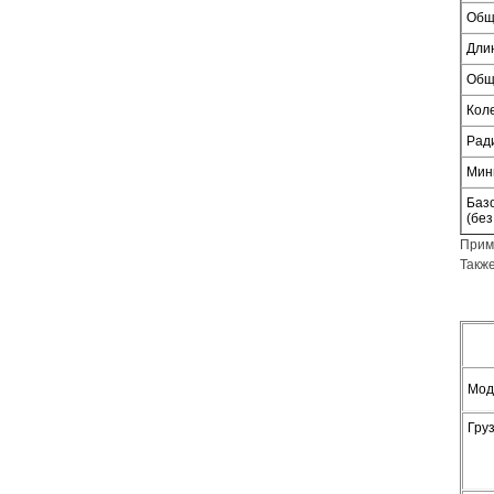
Общ
Дли
Общ
Кол
Рад
Мин
Базо
(без
Прим
Такж
Мод
Гру