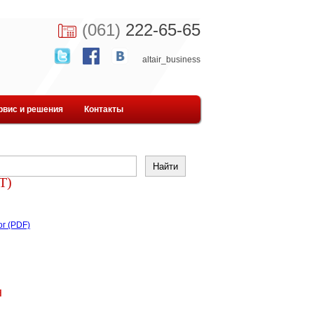
(061)
222-65-65
altair_business
рвис и решения
Контакты
Т)
ог (PDF)
н