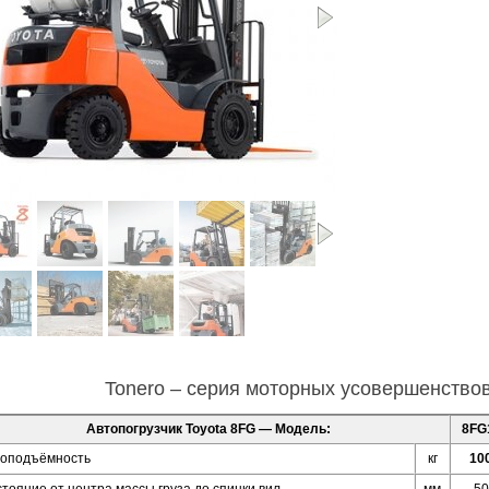
Далее
»
Tonero – серия моторных усовершенство
Автопогрузчик Toyota 8FG — Модель:
8FG
зоподъёмность
кг
10