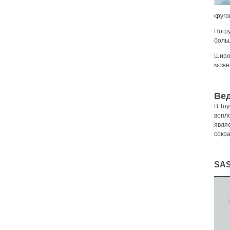
круго
Погру
боль
Широ
можн
Вед
В Toy
вопл
явля
сокр
SAS