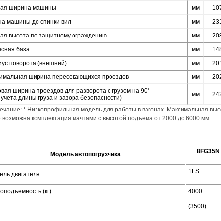
ая ширина машины
мм
10
на машины до спинки вил
мм
23
ая высота по защитному ограждению
мм
20
есная база
мм
14
иус поворота (внешний)
мм
20
имальная ширина пересекающихся проездов
мм
20
вая ширина проездов для разворота с грузом на 90°
мм
24
 учета длины груза и зазора безопасности)
ечание: * Низкопрофильная модель для работы в вагонах. Максимальная выс
е возможна комплектация мачтами с высотой подъема от 2000 до 6000 мм.
8FG35N
Модель автопогрузчика
1FS
ель двигателя
зоподъемность (кг)
4000
(3500)