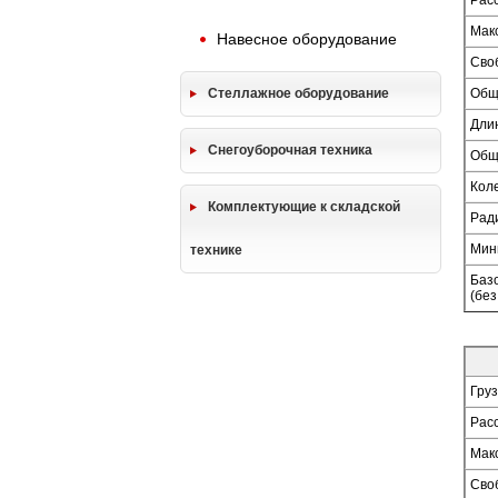
Расс
Мак
Навесное оборудование
Сво
Стеллажное оборудование
Общ
Дли
Снегоуборочная техника
Общ
Кол
Комплектующие к складской
Рад
Мин
технике
Базо
(без
Гру
Расс
Мак
Сво