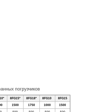
ванных погрузчиков
10*
8FG15*
8FG18*
8FG10
8FG15
00
1500
1750
1000
1500