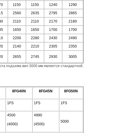
70
1150
1150
1240
1290
15
2560
2635
2795
2865
80
2110
2110
2170
2180
85
1650
1650
1700
1700
10
2200
2280
2430
2490
20
2140
2210
2305
2350
20
2655
2745
2930
3005
ота подъема вил 3000 мм является стандартной.
8FG40N
8FG45N
8FG50N
1FS
1FS
1FS
4500
4990
5000
(4000)
(4500)