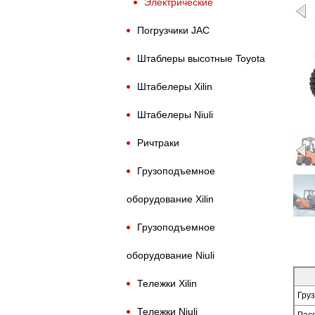
Электрические
Назад
Погрузчики JAC
Штаблеры высотные Toyota
Штабелеры Xilin
Штабелеры Niuli
Ричтраки
«
Грузоподъемное
оборудование Xilin
Грузоподъемное
оборудование Niuli
Тележки Xilin
Гру
Тележки Niuli