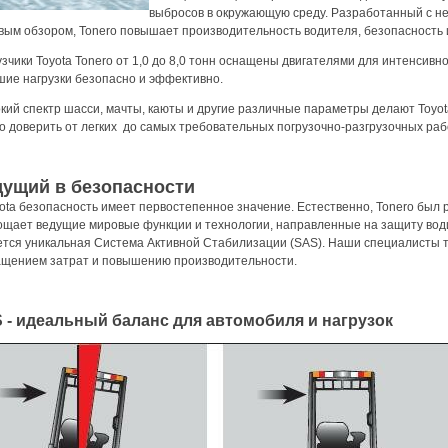
выбросов в окружающую среду. Разработанный с 
вым обзором, Tonero повышает производительность водителя, безопасность и
зчики Toyota Tonero от 1,0 до 8,0 тонн оснащены двигателями для интенсив
шие нагрузки безопасно и эффективно.
кий спектр шасси, мачты, каюты и другие различные параметры делают Toyot
о доверить от легких до самых требовательных погрузочно-разгрузочных раб
ущий в безопасности
ota безопасность имеет первостепенное значение. Естественно, Tonero был 
ощает ведущие мировые функции и технологии, направленные на защиту води
ется уникальная Система Активной Стабилизации (SAS). Наши специалисты т
ащением затрат и повышению производительности.
 - идеальный баланс для автомобиля и нагрузок