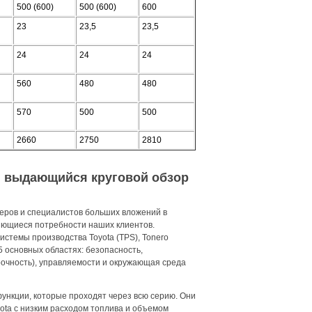
500 (600)
500 (600)
600
23
23,5
23,5
24
24
24
560
480
480
570
500
500
2660
2750
2810
и выдающийся круговой обзор
еров и специалистов больших вложений в
яющиеся потребности наших клиентов.
стемы производства Toyota (TPS), Tonero
 основных областях: безопасность,
рочность), управляемости и окружающая среда
ункции, которые проходят через всю серию. Они
a с низким расходом топлива и объемом