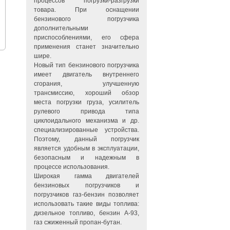
процессов погрузки-разгрузки
товара. При оснащении
бензинового погрузчика
дополнительными
приспособлениями, его сфера
применения станет значительно
шире.
Новый тип бензинового погрузчика
имеет двигатель внутреннего
сгорания, улучшенную
трансмиссию, хороший обзор
места погрузки груза, усилитель
рулевого привода типа
циклоидального механизма и др.
специализированные устройства.
Поэтому, данный погрузчик
является удобным в эксплуатации,
безопасным и надежным в
процессе использования.
Широкая гамма двигателей
бензиновых погрузчиков и
погрузчиков газ-бензин позволяет
использовать такие виды топлива:
дизельное топливо, бензин А-93,
газ сжиженный пропан-бутан.