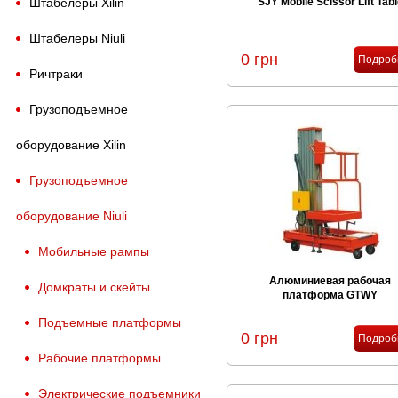
Штабелеры Xilin
SJY Mobile Scissor Lift Tab
Штабелеры Niuli
0 грн
Подроб
Ричтраки
Грузоподъемное
оборудование Xilin
Грузоподъемное
оборудование Niuli
Мобильные рампы
Алюминиевая рабочая
Домкраты и скейты
платформа GTWY
Подъемные платформы
0 грн
Подроб
Рабочие платформы
Электрические подъемники