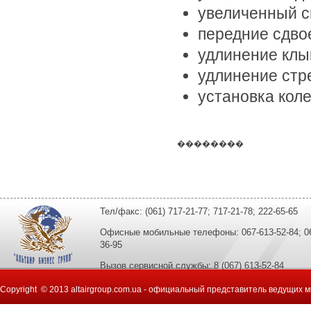
увеличенный с
передние сдво
удлинение клы
удлинение стр
установка коле
��������
Тел/факс: (061) 717-21-77; 717-21-78; 222-65-65
Офисные мобильные телефоны: 067-613-52-84; 067
36-95
Вызов сервисной службы: 8 (067) 613-52-84
Copyright © 2013 altairgroup.com.ua - официальный представитель ведущих