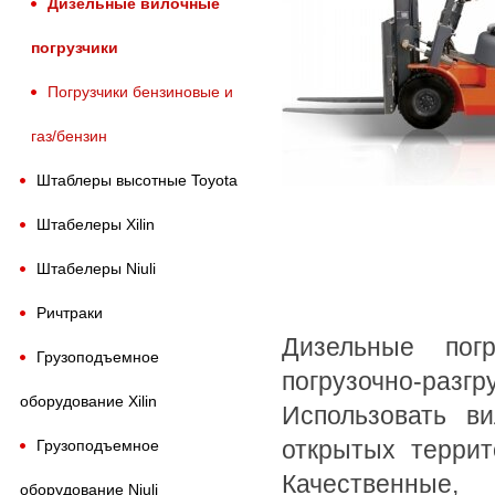
Дизельные вилочные
погрузчики
Погрузчики бензиновые и
газ/бензин
Штаблеры высотные Toyota
Штабелеры Xilin
Штабелеры Niuli
Ричтраки
Дизельные пог
Грузоподъемное
погрузочно-разг
оборудование Xilin
Использовать в
открытых террит
Грузоподъемное
Качественные
оборудование Niuli