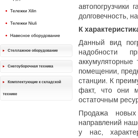
автопогрузчики 
Тележки Xilin
долговечность, на
Тележки Niuli
К характеристик
Навесное оборудование
Данный вид пог
надобности п
Стеллажное оборудование
аккумуляторные 
Снегоуборочная техника
помещении, предн
станции. К преим
Комплектующие к складской
факт, что они 
технике
остаточным ресу
Продажа новых
направлений наше
у нас, характе