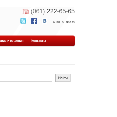
(061)
222-65-65
altair_business
рвис и решения
Контакты