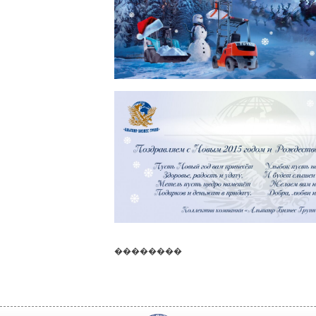
��������