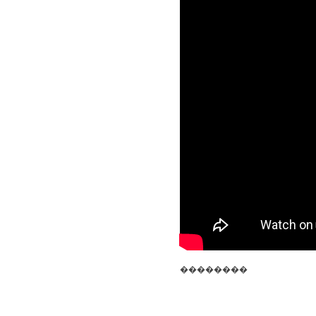
��������